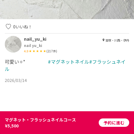
0
いいね！
nail_yu_ki
宝塚・川西・伊丹
nail yu_ki
4.9
(
217
件)
可愛い✧*
#マグネットネイル#フラッシュネイ
ル
2026/03/14
マグネット・フラッシュネイルコース
予約に進む
¥5,500