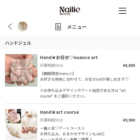
メニュー
ハンドジェル
Hand★お任せ♡nuance art
所要時間
90
分
¥8,800
【期間限定menu☆】

お好きな色味に合わせて、お任せnailが楽しめます♡

.

※お持ち込みデザインやアート指定がある方は "art 
course" をご選択ください。
Hand★art course
所要時間
90
分
¥9,900
一番人気♡アートコース☆

お持ち込み、おまかせデザインもok◎

トレンドデザイン多数ご用意♪