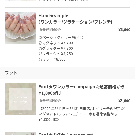
Hand★simple

(ワンカラー/グラデーション/フレンチ)
所要時間
60
分
¥6,600
◎ベーシックカラー ¥6,600

◎マグネット ¥7,700

◎グリッター ¥7,700

◎フラッシュ ¥8,250

◎ミラー ¥8,800
フット
Foot★ワンカラーcampaign☆通常価格から
¥1,000off♪
所要時間
90
分
¥5,600
【2026年7月1日〜8月31日来店/ネイリー予約限定☆】

マグネット/フラッシュ/ミラー等も通常価格から
¥1,000off◎
Foot★お任せ♡nuance art