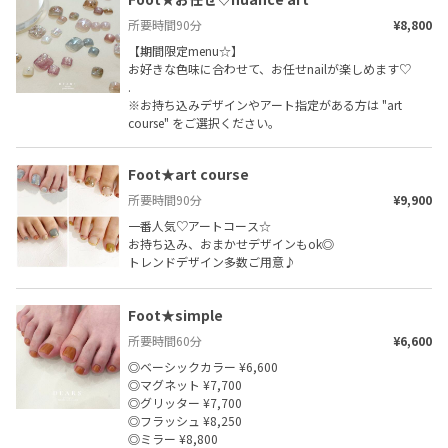
所要時間
90
分
¥8,800
【期間限定menu☆】

お好きな色味に合わせて、お任せnailが楽しめます♡

.

※お持ち込みデザインやアート指定がある方は "art 
course" をご選択ください。
Foot★art course
所要時間
90
分
¥9,900
一番人気♡アートコース☆

お持ち込み、おまかせデザインもok◎

トレンドデザイン多数ご用意♪
Foot★simple
所要時間
60
分
¥6,600
◎ベーシックカラー ¥6,600

◎マグネット ¥7,700

◎グリッター ¥7,700

◎フラッシュ ¥8,250

◎ミラー ¥8,800