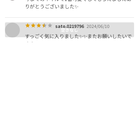
りがとうございました✨
sato.0219796
2024/06/10
空きなし
すっごく気に入りました✨✨またお願いしたいで
す！
ihwaeyo
2024/06/09
丁寧に要望に沿って施術してくださり嬉しかった
です！ありがとうございました💞💞
tc.66sj222
2024/06/08
理想通りに仕上げていただけて大満足でした
୨୧˙˳⋆﻿

またお願いしたいですᴗᴗ