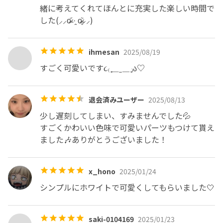
緒に考えてくれてほんとに充実した楽しい時間で
した(⸝⸝o̴̶̷᷄ ·̭ o̴̶̷̥᷅⸝⸝)
ihmesan
2025/08/19
すごく可愛いです૮₍ ̥⎽ ̫ ⎽ ̥₎ა♡
退会済みユーザー
2025/08/13
少し遅刻してしまい、すみませんでした💦

すごくかわいい色味で可愛いパーツもつけて貰え
ました🎶ありがとうございました！
x_hono
2025/01/24
シンプルにホワイトで可愛くしてもらいました🤍
saki-0104169
2025/01/23