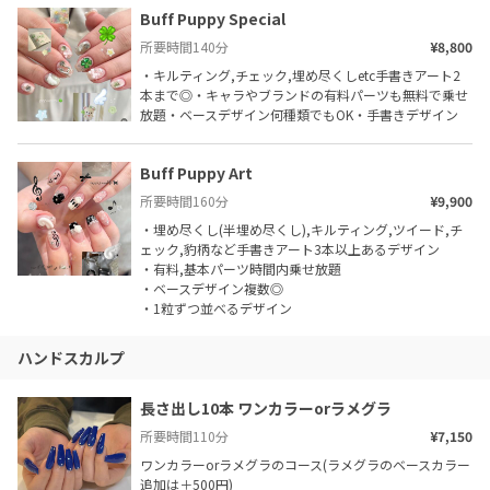
Buff Puppy Special
所要時間
140
分
¥8,800
・キルティング,チェック,埋め尽くしetc手書きアート2
本まで◎・キャラやブランドの有料パーツも無料で乗せ
放題・ベースデザイン何種類でもOK・手書きデザイン
Buff Puppy Art
所要時間
160
分
¥9,900
・埋め尽くし(半埋め尽くし),キルティング,ツイード,チ
ェック,豹柄など手書きアート3本以上あるデザイン

・有料,基本パーツ時間内乗せ放題

・ベースデザイン複数◎

・1粒ずつ並べるデザイン
ハンドスカルプ
長さ出し10本 ワンカラーorラメグラ
所要時間
110
分
¥7,150
ワンカラーorラメグラのコース(ラメグラのベースカラー
追加は＋500円)