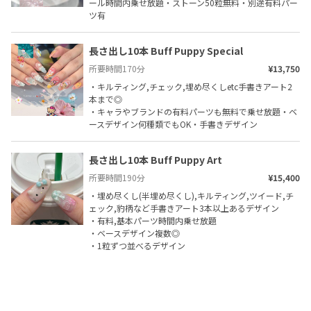
ール時間内乗せ放題・ストーン50粒無料・別途有料パー
ツ有
長さ出し10本 Buff Puppy Special
所要時間
170
分
¥13,750
・キルティング,チェック,埋め尽くしetc手書きアート2
本まで◎

・キャラやブランドの有料パーツも無料で乗せ放題・ベ
ースデザイン何種類でもOK・手書きデザイン
長さ出し10本 Buff Puppy Art
所要時間
190
分
¥15,400
・埋め尽くし(半埋め尽くし),キルティング,ツイード,チ
ェック,豹柄など手書きアート3本以上あるデザイン

・有料,基本パーツ時間内乗せ放題

・ベースデザイン複数◎

・1粒ずつ並べるデザイン