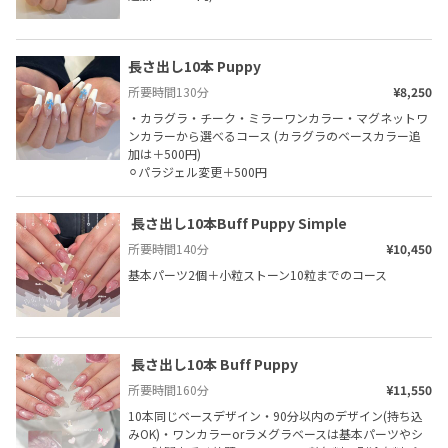
長さ出し10本 Puppy
所要時間
130
分
¥8,250
・カラグラ・チーク・ミラーワンカラー・マグネットワ
ンカラーから選べるコース (カラグラのベースカラー追
加は＋500円)

⚪︎パラジェル変更＋500円
 長さ出し10本Buff Puppy Simple
所要時間
140
分
¥10,450
基本パーツ2個＋小粒ストーン10粒までのコース
 長さ出し10本 Buff Puppy
所要時間
160
分
¥11,550
10本同じベースデザイン・90分以内のデザイン(持ち込
みOK)・ワンカラーorラメグラベースは基本パーツやシ