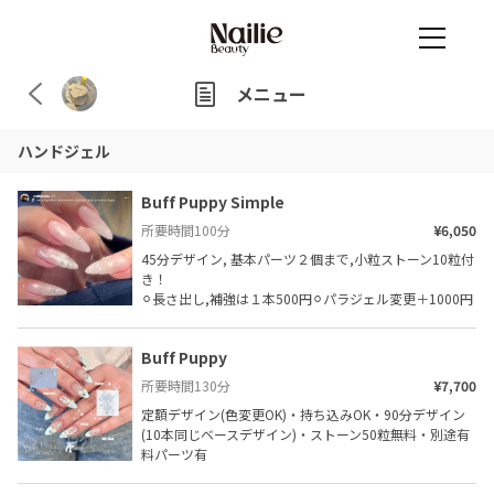
メニュー
ハンドジェル
Buff Puppy Simple
所要時間
100
分
¥6,050
45分デザイン, 基本パーツ２個まで,小粒ストーン10粒付
き！

⚪︎長さ出し,補強は１本500円⚪︎パラジェル変更＋1000円
Buff Puppy
所要時間
130
分
¥7,700
定額デザイン(色変更OK)・持ち込みOK・90分デザイン
(10本同じベースデザイン)・ストーン50粒無料・別途有
料パーツ有