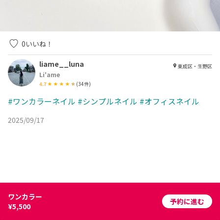
0
いいね！
liame__luna
東成区・生野区
Li'ame
4.7
(
34
件)
#ワンカラーネイル
#シンプルネイル
#オフィスネイル
2025/09/17
ワンカラー
予約に進む
¥5,500