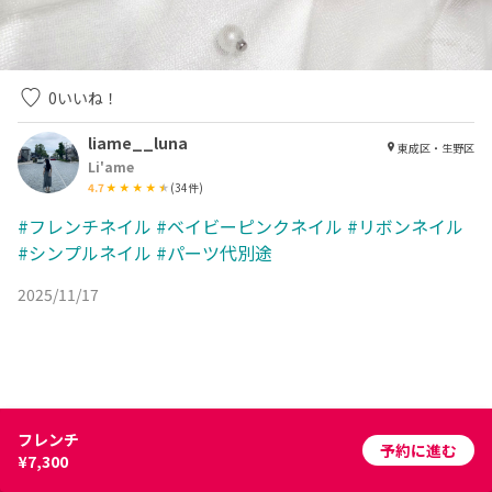
0
いいね！
liame__luna
東成区・生野区
Li'ame
4.7
(
34
件)
#フレンチネイル
#ベイビーピンクネイル
#リボンネイル
#シンプルネイル
#パーツ代別途
2025/11/17
フレンチ
予約に進む
¥7,300