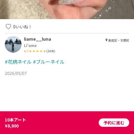
0
いいね！
liame__luna
東成区・生野区
Li'ame
4.7
(
34
件)
#花柄ネイル
#ブルーネイル
2026/05/07
10本アート
予約に進む
¥8,800