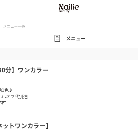
›
メニュー一覧
メニュー
60分】ワンカラー
1色♪

はオフ代別途

不可
ネットワンカラー】