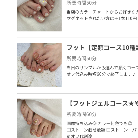
所要時間
50
分
当店のカラーチャートからお好きなカ
マグネットされたい方は＋1本110円
フット【定額コース10種
所要時間
50
分
当日のサンプルから選んで頂くコース★
オフ代込み時短60分で終了します♪
【フットジェルコース★
所要時間
60
分
画像持ち込み◎ カラー何色でも◎

□ストーン載せ放題 □ストーン・パー
※オフ代別途