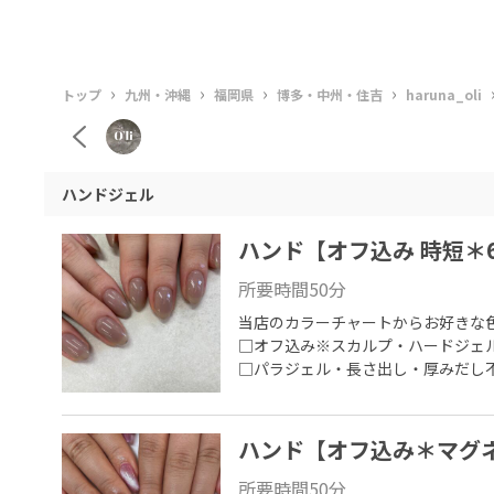
›
›
›
›
トップ
九州・沖縄
福岡県
博多・中州・住吉
haruna_oli
ハンドジェル
ハンド【オフ込み 時短＊
所要時間
50
分
当店のカラーチャートからお好きな色
□オフ込み※スカルプ・ハードジェル
□パラジェル・長さ出し・厚みだし
ハンド【オフ込み＊マグ
所要時間
50
分