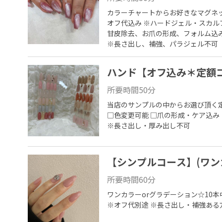
カラーチャートからお好きなマグネッ
オフ代込み ※ハードジェル・スカル
甘皮除去、お爪の形成、フォルム込み
※長さ出し、補強、パラジェル不可
ハンド【オフ込み＊定額コ
所要時間
50
分
当店のサンプルの中からお選び頂く定
□色変更可能 □爪の形成・ケア込み

※長さ出し・厚み出し不可
【シンプルコース】(ワン
所要時間
60
分
ワンカラーorグラデーション☆10本
※オフ代別途 ※長さ出し・補強ある