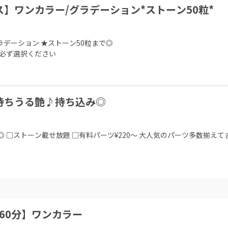
】ワンカラー/グラデーション*ストーン50粒*
デーション ★ストーン50粒まで◎

合必ず選択ください
持ちうる艶♪持ち込み◎
◎ □ストーン載せ放題 □有料パーツ¥220～ 大人気のパーツ多数揃え
60分】ワンカラー