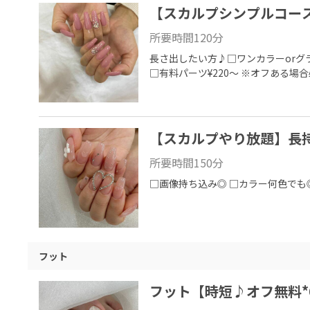
【スカルプシンプルコース
所要時間
120
分
長さ出したい方♪□ワンカラーorグラ
□有料パーツ¥220～ ※オフある場
【スカルプやり放題】長
所要時間
150
分
□画像持ち込み◎ □カラー何色でも
フット
フット【時短♪オフ無料*