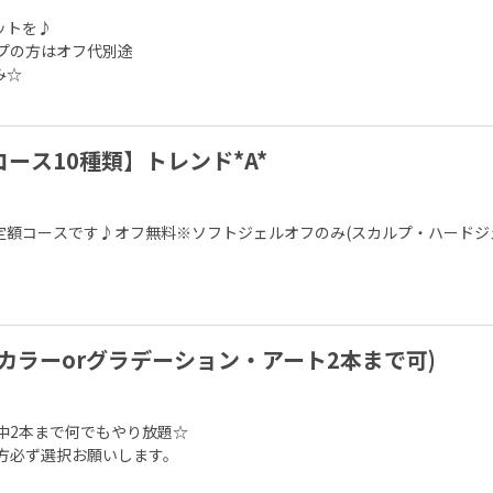
トを♪

プの方はオフ代別途

☆

ース10種類】トレンド*A*
額コースです♪オフ無料※ソフトジェルオフのみ(スカルプ・ハードジェ
カラーorグラデーション・アート2本まで可)
中2本まで何でもやり放題☆

方必ず選択お願いします。