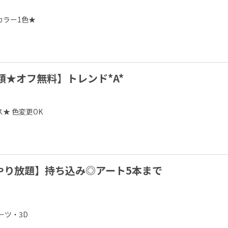
ラー1色★

類★オフ無料】トレンド*A*
 色変更OK

やり放題】持ち込み◎アート5本まで
ツ・3D
