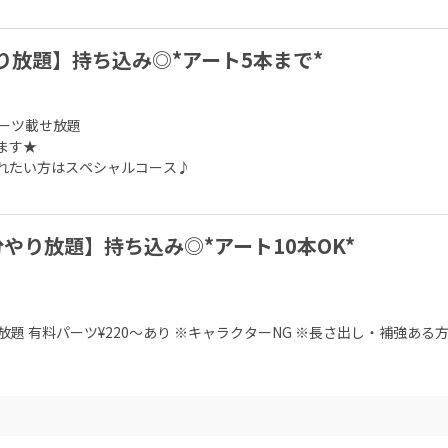
り放題】持ち込み◎*アート5本まで*
ーツ載せ放題

ます★

れたい方はスペシャルコース♪

やり放題】持ち込み◎*アート10本OK*
題 有料パーツ¥220～あり ※キャラクターNG ※長さ出し・補強ある