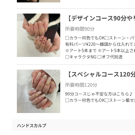
【デザインコース90分や
所要時間
90
分
□カラー何色でもOK□ストーン・パ
有料パーツ¥220～韓国から仕入れて
※アート5本まで ※アート5本以上さ
□キャラクタNG □オフ代別途
【スペシャルコース120分
所要時間
120
分
90分コースじゃ不安な方はこちら♪

□カラー何色でもOK□ストーン載せ放
ハンドスカルプ