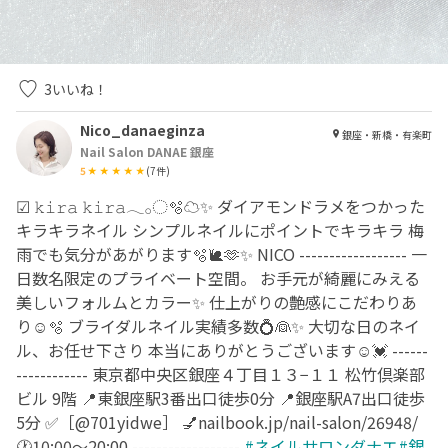
3
いいね！
Nico_danaeginza
銀座・新橋・有楽町
Nail Salon DANAE 銀座
5
(
7
件)
☑︎ 𝚔𝚒𝚛𝚊 𝚔𝚒𝚛𝚊𓂃𓂂◌🫧☁️✨ ダイアモンドラメをつかった
キラキラネイル シンプルネイルにポイントでキラキラ 梅
雨でも気分があがります🫧🐌🫶✨ NICO ------------------ 一
日数名限定のプライベート空間。 お手元が綺麗にみえる
美しいフォルムとカラー✨ 仕上がりの艶感にこだわりあ
り☺️🫧 ブライダルネイル実績多数💍👰✨ 大切な日のネイ
ル、お任せ下さり 本当にありがとうございます☺️💓 ------
------------ 東京都中央区銀座４丁目１３−１１ 松竹倶楽部
ビル 9階 📍東銀座駅3番出口徒歩0分 📍銀座駅A7出口徒歩
5分 ✅［@701yidwe］ 💅nailbook.jp/nail-salon/26948/
🕐10:00〜20:00 ------------------
#ネイルサロンダナエ#銀