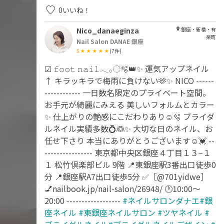
0
いいね！
Nico_danaeginza
銀座・新橋・有
楽町
Nail Salon DANAE 銀座
5
(
7
件)
☑︎ 𝚏𝚘𝚘𝚝 𝚗𝚊𝚒𝚕𓂃𓂂◌🫧👑✨ 運気アップネイル
↑ キラッキラで梅雨に負けない🫶✨ NICO ------
------------ 一日数名限定のプライベート空間。
お手元が綺麗にみえる 美しいフォルムとカラー
✨ 仕上がりの艶感にこだわりあり☺️🫧 ブライダ
ルネイル実績多数💍👰✨ 大切な日のネイル、お
任せ下さり 本当にありがとうございます☺️💓 --
---------------- 東京都中央区銀座４丁目１３−１
１ 松竹倶楽部ビル 9階 📍東銀座駅3番出口徒歩0
分 📍銀座駅A7出口徒歩5分 ✅［@701yidwe］
💅nailbook.jp/nail-salon/26948/ 🕐10:00〜
20:00 ------------------
#ネイルサロンダナエ#銀
座ネイル
#東銀座ネイルサロン
#ツヤネイル
#