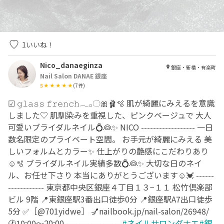
1
いいね！
Nico_danaeginza
銀座・新橋・有楽町
Nail Salon DANAE 銀座
5
(
7
件)
☑︎ 𝚐𝚕𝚊𝚜𝚜 𝚏𝚛𝚎𝚗𝚌𝚑𓂃𓂂◌🎀🩰🫧 肌が綺麗にみえるを意識
しました♡ 肌馴染みを重視した、ピンクベージュで 大人
可愛いブライダルネイル💍👰✨ NICO ------------------ 一日
数名限定のプライベート空間。 お手元が綺麗にみえる 美
しいフォルムとカラー✨ 仕上がりの艶感にこだわりあり
☺️🫧 ブライダルネイル実績多数💍👰✨ 大切な日のネイ
ル、お任せ下さり 本当にありがとうございます☺️💓 ------
------------ 東京都中央区銀座４丁目１３−１１ 松竹倶楽部
ビル 9階 📍東銀座駅3番出口徒歩0分 📍銀座駅A7出口徒歩
5分 ✅［@701yidwe］ 💅nailbook.jp/nail-salon/26948/
🕐10:00〜20:00 ------------------
#ネイルサロンダナエ#銀