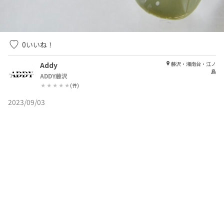
0
いいね！
Addy
藤沢・湘南台・江ノ
島
ADDY藤沢
(
件)
2023/09/03