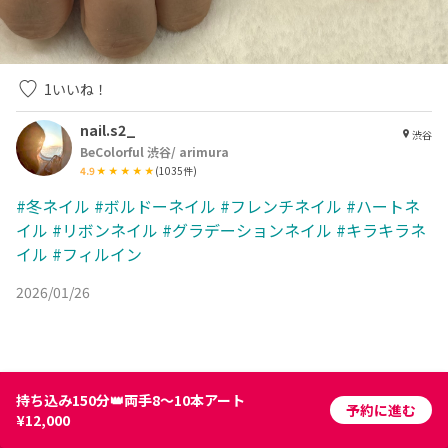
1
いいね！
nail.s2_
渋谷
BeColorful 渋谷/ arimura
4.9
(
1035
件)
#冬ネイル
#ボルドーネイル
#フレンチネイル
#ハートネ
イル
#リボンネイル
#グラデーションネイル
#キラキラネ
イル
#フィルイン
2026/01/26
持ち込み150分👑両手8〜10本アート
予約に進む
¥12,000