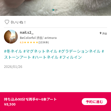
0
いいね！
nail.s2_
渋谷
BeColorful 渋谷/ arimura
4.9
(
1034
件)
#冬ネイル
#マグネットネイル
#グラデーションネイル
#
ストーンアート
#ハートネイル
#フィルイン
2026/01/26
持ち込み90分🫧両手4〜6本アート
予約に進む
¥8,500