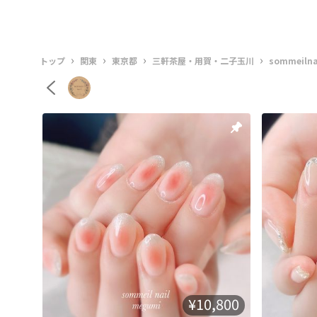
›
›
›
›
トップ
関東
東京都
三軒茶屋・用賀・二子玉川
sommeilna
¥10,800