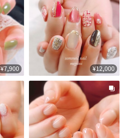
¥7,900
¥12,000