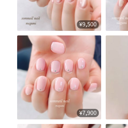
¥9,500
¥7,900