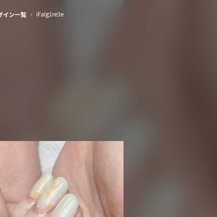
›
iFaIg1re3e
ザイン一覧