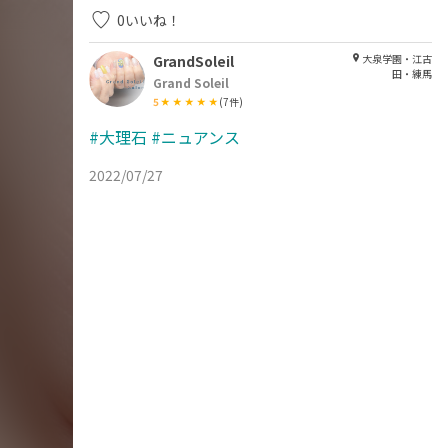
0
いいね！
GrandSoleil
大泉学園・江古
田・練馬
Grand Soleil
5
(
7
件)
#大理石
#ニュアンス
2022/07/27