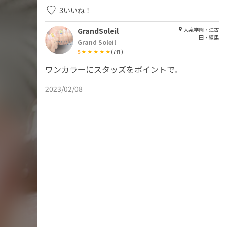
3
いいね！
GrandSoleil
大泉学園・江古
田・練馬
Grand Soleil
5
(
7
件)
ワンカラーにスタッズをポイントで。
2023/02/08