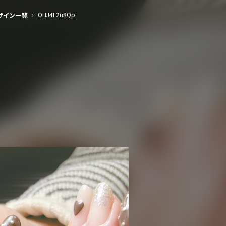
›
OHJ4F2n8Qp
ザイン一覧