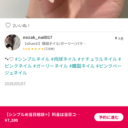
2
いいね！
nozak_nail017
大宮
【𝙨𝙝𝙖𝙣𝙩𝙞】韓国ネイル/ガーリー/パラジェル
4.9
(
726
件)
🐾♡
#シンプルネイル
#肉球ネイル
#ナチュラルネイル
#
ピンクネイル
#ガーリーネイル
#韓国ネイル
#ピンクベー
ジュネイル
2026/05/07
【シンプルめ当日相談✧】料金は当日コースにより変動します⸝⋆
予約に進む
¥7,200