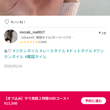
4
いいね！
nozak_nail017
大宮
【𝙨𝙝𝙖𝙣𝙩𝙞】韓国ネイル/ガーリー/パラジェル
4.9
(
726
件)
🎀🤍
#リボンネイル
#レースネイル
#ドットネイル
#ワン
ホンネイル
#韓国ネイル
2026/05/14
【オフ込み】やり放題２時間30分コース✧
予約に進む
¥13,500