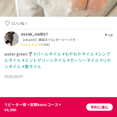
1
いいね！
nozak_nail017
大宮
【𝙨𝙝𝙖𝙣𝙩𝙞】韓国ネイル/ガーリー/パラジェル
4.9
(
726
件)
water green 🍸
#パールネイル
#もやもやネイル
#シンプ
ルネイル
#ミントグリーンネイル
#ガーリーネイル
#リボ
ンネイル
#春ネイル
2026/05/07
リピーター様 ✧定額basicコース✧
予約に進む
¥6,990