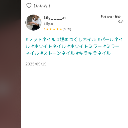
1
いいね！
Lily____.n
横須賀・鎌倉・
逗子
Lily.n
5
(
61
件)
#フットネイル
#埋めつくしネイル
#パールネイ
ル
#ホワイトネイル
#ホワイトミラー
#ミラー
ネイル
#ストーンネイル
#キラキラネイル
2025/09/19