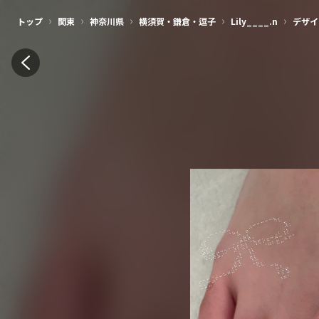
›
›
›
›
›
トップ
関東
神奈川県
横須賀・鎌倉・逗子
Lily____.n
デザイ