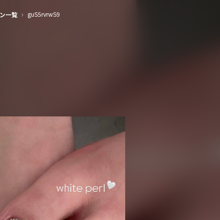
›
guS5rvrwS9
ン一覧