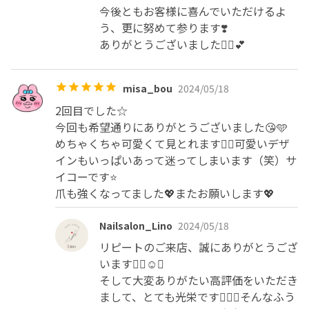
今後ともお客様に喜んでいただけるよ
う、更に努めて参ります❣️

ありがとうございました🙇‍♀️💕
misa_bou
2024/05/18
2回目でした☆

今回も希望通りにありがとうございました😘🩵

めちゃくちゃ可愛くて見とれます✌🏻可愛いデザ
インもいっぱいあって迷ってしまいます（笑）サ
イコーです⭐️

爪も強くなってました💖またお願いします💖
Nailsalon_Lino
2024/05/18
リピートのご来店、誠にありがとうござ
います🙇‍♀️☺️✨

そして大変ありがたい高評価をいただき
まして、とても光栄です🙇‍♀️✨そんなふう