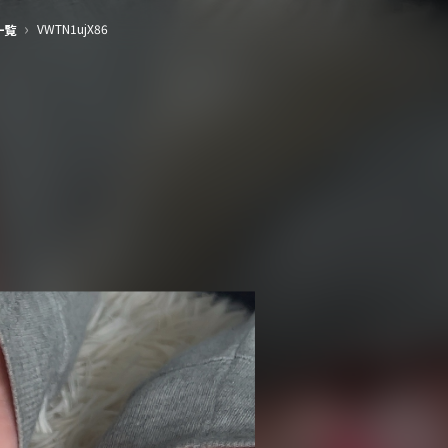
›
VWTN1ujX86
一覧