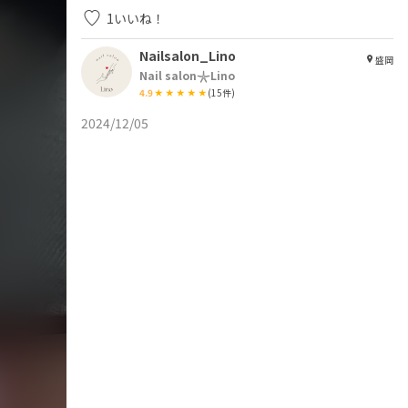
1
いいね！
Nailsalon_Lino
盛岡
Nail salon𓇼Lino
4.9
(
15
件)
2024/12/05