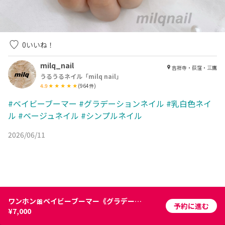
0
いいね！
milq_nail
吉祥寺・荻窪・三鷹
うるうるネイル「milq nail」
4.9
(
964
件)
#ベイビーブーマー
#グラデーションネイル
#乳白色ネイ
ル
#ベージュネイル
#シンプルネイル
2026/06/11
ワンホン🎀ベイビーブーマー《グラデーション》￥7000
予約に進む
¥7,000