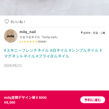
0
いいね！
milq_nail
吉祥寺・荻窪・三鷹
うるうるネイル「milq nail」
4.9
(
964
件)
#スキニーフレンチネイル
#白ネイル
#シンプルネイル
#
マグネットネイル
#ブライダルネイル
2026/06/11
milq定額デザイン💟￥8000
予約に進む
¥8,000