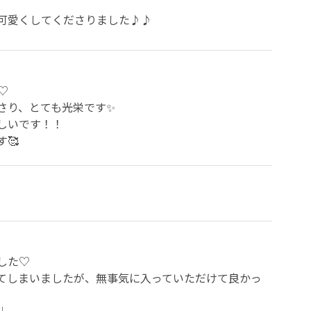
可愛くしてくださりました♪♪



り、とても光栄です✨

いです！！

🥰
た♡

てしまいましたが、無事気に入っていただけて良かっ