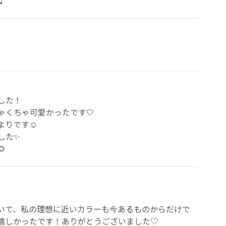
♩
た！

くちゃ可愛かったです🤍

りです☺️

た✨


いて、私の理想に近いカラーも今あるものからだけで
嬉しかったです！ありがとうございました♡
