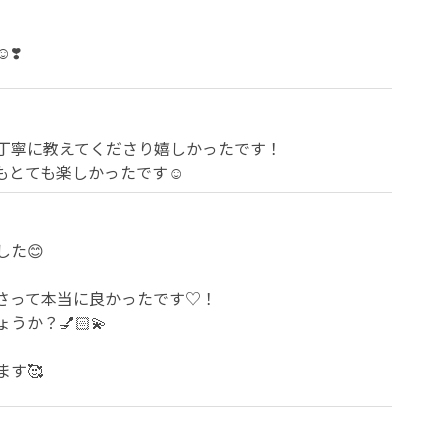
❣️
丁寧に教えてくださり嬉しかったです！

とても楽しかったです☺️
た😊

さって本当に良かったです♡！

？💅🏻💫

す🥰