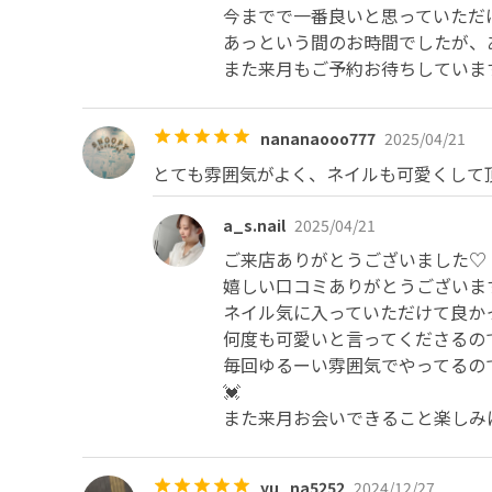
今までで一番良いと思っていただけて
あっという間のお時間でしたが、
また来月もご予約お待ちしています
nananaooo777
2025/04/21
とても雰囲気がよく、ネイルも可愛くして
a_s.nail
2025/04/21
ご来店ありがとうございました♡

嬉しい口コミありがとうございます☺
ネイル気に入っていただけて良かっ
何度も可愛いと言ってくださるので、
毎回ゆるーい雰囲気でやってるの
💓

また来月お会いできること楽しみに
yu_na5252
2024/12/27