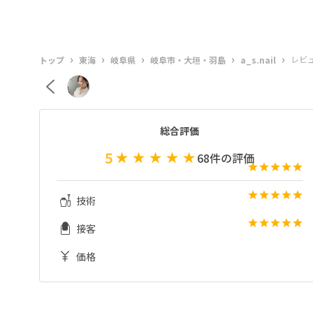
›
›
›
›
›
レビ
トップ
東海
岐阜県
岐阜市・大垣・羽島
a_s.nail
総合評価
5
68
件の評価
技術
接客
価格