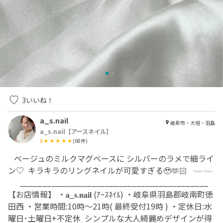
3
いいね！
a_s.nail
岐阜市・大垣・羽島
a_s.nail【アースネイル】
5
(
68
件)
⁡ ⁡ ⁡ ベージュのミルクマグベースに シルバーのラメで細ライ
ン♡ ⁡ キラキラのリングネイルが可愛すぎる🥹🫶🏻 ⁡ ⁡ 𓇠𓇠 ⁡
⁡ ⁡ ⁡ ⁡ ⁡ ⁡ __________________________________________ ⁡
【お店情報】 ・𝐚_𝐬.𝐧𝐚𝐢𝐥 (ｱｰｽﾈｲﾙ) ・岐阜県羽島郡岐南町徳
田西 ・営業時間:10時〜21時( 最終受付19時 ) ・定休日:水
曜日･土曜日+不定休 ⁡ シンプルな大人綺麗めデザインが得