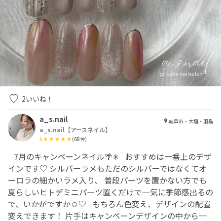
2
いいね！
a_s.nail
岐阜市・大垣・羽島
a_s.nail【アースネイル】
5
(
68
件)
⁡ ⁡ ⁡ 7月のキャンペーンネイル🌴✳︎ ⁡ ⁡ おすすめは一番上のデザ
インです♡ シルバーラメもただのシルバーではなくてオ
ーロラの細かいラメ入り、 普段パーツを置かない方でも
夏らしいヒトデミニパーツ置くだけで一気に季節感出るの
で、いかがですか☺️♡ ⁡ ⁡ もちろん色変え、デザインの配置
変えできます！ 片手はキャンペーンデザインの中から一