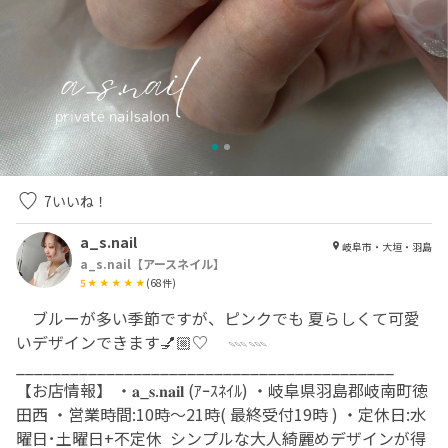
7
いいね！
a_s.nail
岐阜市・大垣・羽島
a_s.nail【アースネイル】
5
(
68
件)
⁡ ⁡ ⁡ ⁡ ブルーが多い季節ですが、ピンクでも 夏らしくて可愛
いデザインできます💅🏼♡ ⁡ ⁡ ⁡ ⁡ 𓇠𓇠 ⁡ ⁡ ⁡ ⁡ ⁡ ⁡ ⁡
__________________________________________ ⁡
【お店情報】 ・𝐚_𝐬.𝐧𝐚𝐢𝐥 (ｱｰｽﾈｲﾙ) ・岐阜県羽島郡岐南町徳
田西 ・営業時間:10時〜21時( 最終受付19時 ) ・定休日:水
曜日･土曜日+不定休 ⁡ シンプルな大人綺麗めデザインが得