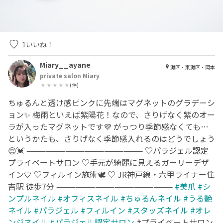
1
いいね！
Miary__ayane
灘区・東灘区・岡本
private salon Miary
(
件)
ちゅるんと透け感ピンクに先端はマグネットのグラデーシ
ョン✨ 梅雨といえば紫陽花！なので、さりげなく紫のオー
ラが入ったマグネットです💜 がっつり季節感なくても…
というかたも、さりげなく季節感入れるのはどうでしょう
😌💓 —————————————————— ♡パラジェル認定
プライベートサロン ♡手元が綺麗に見えるガーリーデザ
イン🤍 ♡フィルイン施術🕊️ ♡ JR神戸線・六甲ライナー住
吉駅 徒歩7分 ——————————————————
#美爪
#シ
ンプルネイル
#オフィスネイル
#ちゅるんネイル
#うる艶
ネイル
#パラジェル
#フィルイン
#スタッズネイル
#オレ
ンジネイル
#パラジェル認定サロン
#プライベートサロン