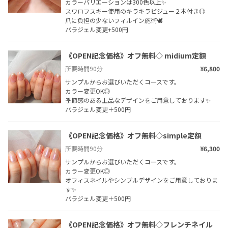
カラーバリエーションは300色以上✨

スワロフスキー使用のキラキラビジュー２本付き◎

爪に負担の少ないフィルイン施術🕊️

パラジェル変更+500円
《OPEN記念価格》オフ無料◇ midium定額
所要時間
90
分
¥6,800
サンプルからお選びいただくコースです。

カラー変更OK◎

季節感のある上品なデザインをご用意しております✨

パラジェル変更＋500円
《OPEN記念価格》オフ無料◇simple定額
所要時間
90
分
¥6,300
サンプルからお選びいただくコースです。

カラー変更OK◎

オフィスネイルやシンプルデザインをご用意しておりま
す✨

パラジェル変更＋500円
《OPEN記念価格》オフ無料◇フレンチネイル