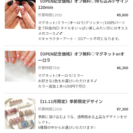
《OPEN記念価格》オフ無料◇持ち込みデザイン 
120min
所要時間
120
分
¥9,800
マグネット/ミラー/オーロラ/グリッター/100円パーツ

全て料金内◎ ネイルをいっぱい楽しみたい方にはオスス
メのコース💅💕

※キャラクターアート・３Dアート不可となります。
《OPEN記念価格》オフ無料◇マグネットorオ
ーロラ
所要時間
70
分
¥6,300
マグネット/オーロラ/ミラー

お好きな1色をお選びいただけます💅

カラー追加１本+100円で可◎
《11.12月限定》季節限定デザイン
所要時間
120
分
¥7,300
季節に溶け込むような、透明感ある上品なデザインをセ
レクト。

6種類の中からお選びいただけます✨
