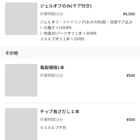
ジェルオフのみ(ケア付き)
所要時間
60
分
¥4,000
ジェルオフ・ファイリング(お爪の形成)・甘皮ケア込み

▷爪磨き＋1000円

▷他店3Dパーツオフ１本＋300円

スカルプオフ１本＋200円
その他
亀裂補強1本
所要時間
10
分
¥500
チップ長さだし１本
所要時間
10
分
¥500
※スカルプ不可