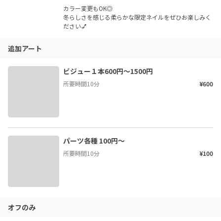
カラー変更もOK◎

冬らしさを感じる柔らかな限定ネイルをぜひお楽しみく
ださい💅
追加アート
ビジュー１本600円〜1500円
所要時間
10
分
¥600
パーツ各種 100円〜
所要時間
10
分
¥100
オフのみ