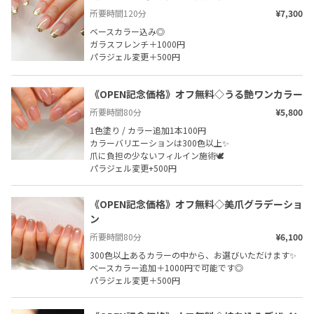
所要時間
120
分
¥7,300
ベースカラー込み◎

ガラスフレンチ＋1000円

パラジェル変更＋500円
《OPEN記念価格》オフ無料◇うる艶ワンカラー
所要時間
80
分
¥5,800
1色塗り / カラー追加1本100円

カラーバリエーションは300色以上✨

爪に負担の少ないフィルイン施術🕊️

パラジェル変更+500円
《OPEN記念価格》オフ無料◇美爪グラデーショ
ン
所要時間
80
分
¥6,100
300色以上あるカラーの中から、お選びいただけます✨

ベースカラー追加＋1000円で可能です◎

パラジェル変更＋500円