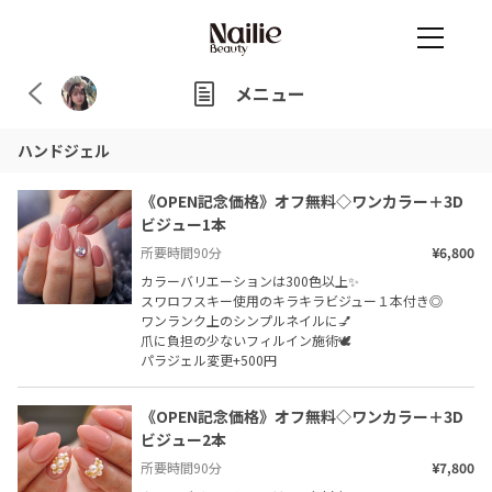
メニュー
ハンドジェル
《OPEN記念価格》オフ無料◇ワンカラー＋3D
ビジュー1本
所要時間
90
分
¥6,800
カラーバリエーションは300色以上✨

スワロフスキー使用のキラキラビジュー１本付き◎

ワンランク上のシンプルネイルに💅

爪に負担の少ないフィルイン施術🕊️

パラジェル変更+500円
《OPEN記念価格》オフ無料◇ワンカラー＋3D
ビジュー2本
所要時間
90
分
¥7,800