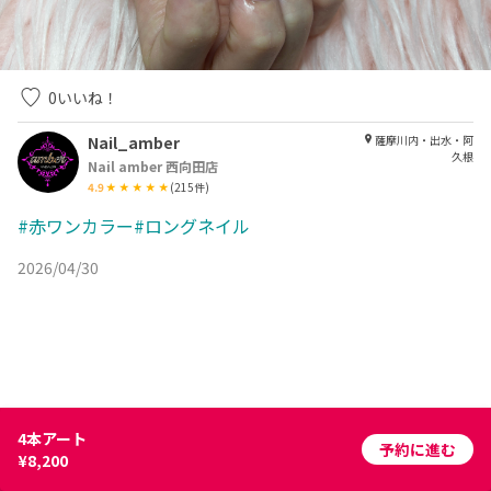
0
いいね！
Nail_amber
薩摩川内・出水・阿
久根
Nail amber 西向田店
4.9
(
215
件)
#赤ワンカラー#ロングネイル
2026/04/30
4本アート
予約に進む
¥8,200