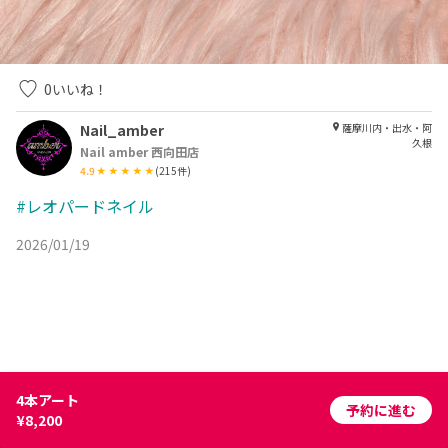
0
いいね！
Nail_amber
薩摩川内・出水・阿
久根
Nail amber 西向田店
4.9
(
215
件)
#レオパードネイル
2026/01/19
4本アート
予約に進む
¥8,200