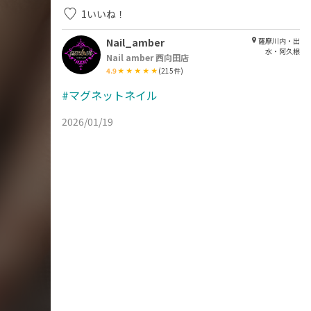
1
いいね！
Nail_amber
薩摩川内・出
水・阿久根
Nail amber 西向田店
4.9
(
215
件)
#マグネットネイル
2026/01/19