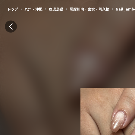
›
›
›
›
トップ
九州・沖縄
鹿児島県
薩摩川内・出水・阿久根
Nail_amb