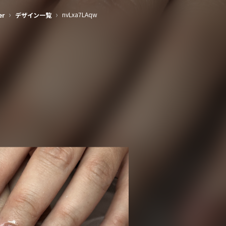
›
›
nvLxa7LAqw
er
デザイン一覧