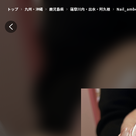
›
›
›
›
トップ
九州・沖縄
鹿児島県
薩摩川内・出水・阿久根
Nail_amb