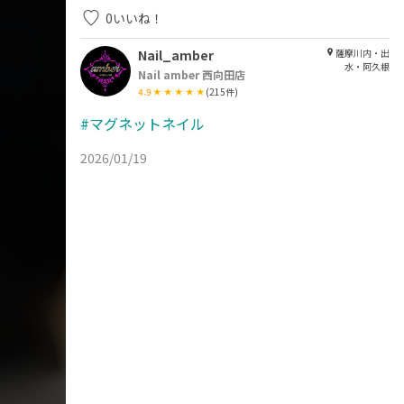
0
いいね！
Nail_amber
薩摩川内・出
水・阿久根
Nail amber 西向田店
4.9
(
215
件)
#マグネットネイル
2026/01/19