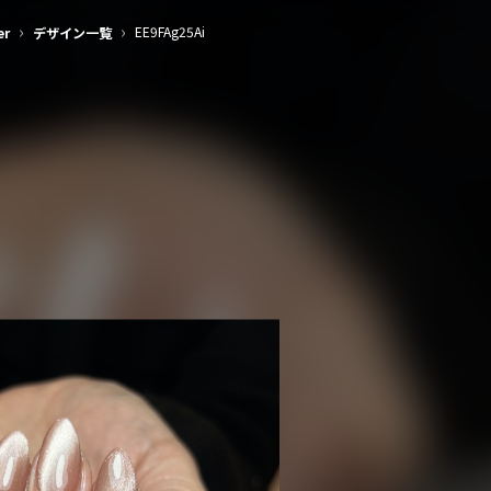
›
›
EE9FAg25Ai
er
デザイン一覧