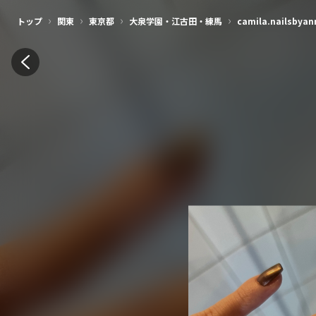
›
›
›
›
トップ
関東
東京都
大泉学園・江古田・練馬
camila.nailsbyan