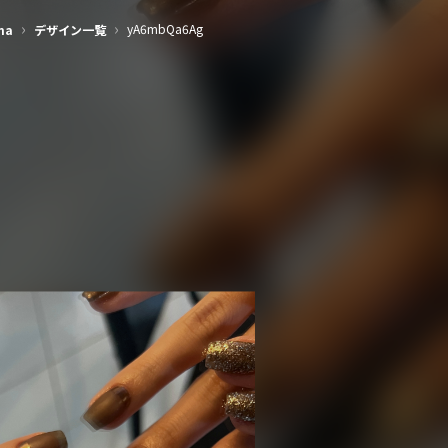
›
›
yA6mbQa6Ag
na
デザイン一覧