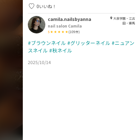
0
いいね！
camila.nailsbyanna
大泉学園・江古
田・練馬
nail salon Camila
5
(
109
件)
#ブラウンネイル
#グリッターネイル
#ニュアン
スネイル
#秋ネイル
2025/10/14