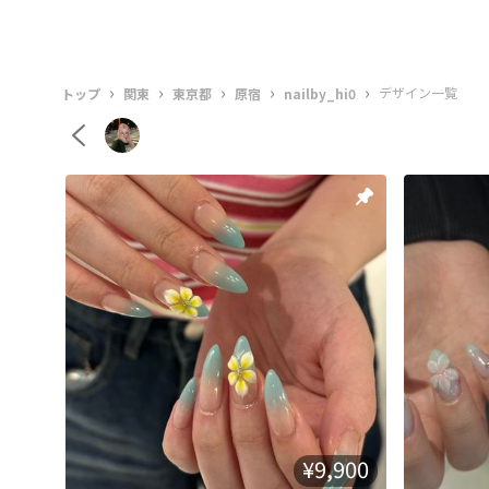
›
›
›
›
›
デザイン一覧
トップ
関東
東京都
原宿
nailby_hi0
¥9,900