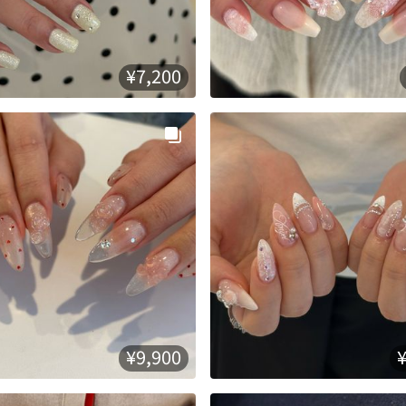
¥7,200
¥9,900