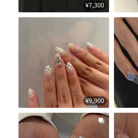
¥7,300
¥9,900