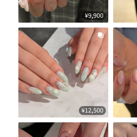
¥9,900
¥12,500