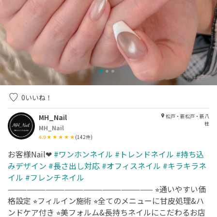
0
いいね！
MH_Nail
松戸・新松戸・新八
柱
MH_Nail
4.9
(
142
件)
お客様Nail❤︎
#ワンホンネイル
#トレンドネイル
#持ち込
みデザイン
#長さ出し対応
#オフィスネイル
#キラキラネ
イル
#フレンチネイル
——————————————————————— ⭐︎通いやすい価
格設定 ⭐︎フィルイン施術 ⭐︎全てのメニューに甘皮処理&ハ
ンドケア付き ⭐︎美フォルム&長持ちネイルにこだわるお店