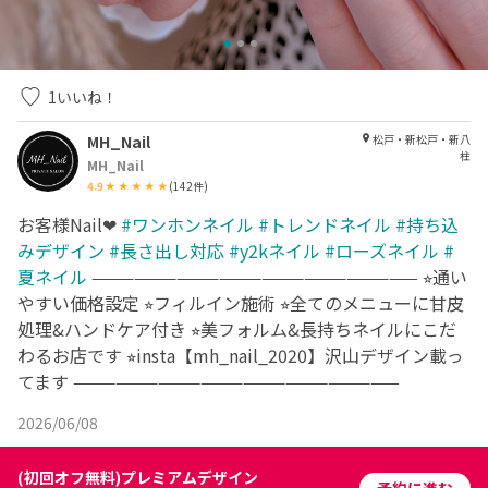
1
いいね！
MH_Nail
松戸・新松戸・新八
柱
MH_Nail
4.9
(
142
件)
お客様Nail❤︎
#ワンホンネイル
#トレンドネイル
#持ち込
みデザイン
#長さ出し対応
#y2kネイル
#ローズネイル
#
夏ネイル
——————————————————————— ⭐︎通い
やすい価格設定 ⭐︎フィルイン施術 ⭐︎全てのメニューに甘皮
処理&ハンドケア付き ⭐︎美フォルム&長持ちネイルにこだ
わるお店です ⭐︎insta【mh_nail_2020】沢山デザイン載っ
てます ———————————————————————
2026/06/08
(初回オフ無料)プレミアムデザイン