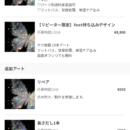
♡パーツ別途料金追加可

♡フットバス、甘皮処理、保湿ケア込み
【リピーター限定】foot持ち込みデザイン
所要時間
120
分
¥8,800
やり放題 10本アート

フットバス、甘皮処理、保湿ケア込み

自店オフいつでも無料
追加アート
リペア
所要時間
10
分
¥350
爪の欠け／割れを修復します。
長さだし1本