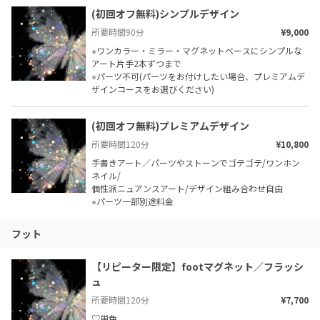
(初回オフ無料)シンプルデザイン
所要時間
90
分
¥9,000
⭐︎ワンカラー・ミラー・マグネットベースにシンプルな
アート片手2本ずつまで

⭐︎パーツ不可(パーツをお付けしたい場合、プレミアムデ
ザインコースをお選びください)
(初回オフ無料)プレミアムデザイン
所要時間
120
分
¥10,800
手書きアート／パーツやストーンでゴテゴテ/ワンホン
ネイル/

個性派ニュアンスアート/デザイン組み合わせ自由

⭐︎パーツ一部別途料金
フット
【リピーター限定】footマグネット／フラッシ
ュ
所要時間
120
分
¥7,700
♡単色
