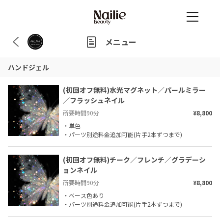
メニュー
ハンドジェル
(初回オフ無料)水光マグネット／パールミラー
／フラッシュネイル
所要時間
90
分
¥8,800
・単色

・パーツ別途料金追加可能(片手2本ずつまで)
(初回オフ無料)チーク／フレンチ／グラデーシ
ョンネイル
所要時間
90
分
¥8,800
・ベース色あり

・パーツ別途料金追加可能(片手2本ずつまで)