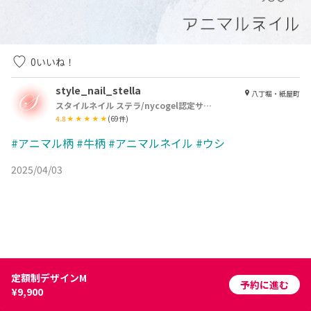
0
いいね！
style_nail_stella
八丁堀・紙屋町
スタイルネイル ステラ/nycogel認定サロン
4.8
(
69
件)
#アニマル柄
#牛柄
#アニマルネイル
#ウシ
2025/04/03
定額制デザインM
予約に進む
¥9,900