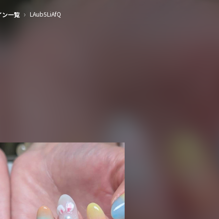
›
LAub5LiAfQ
イン一覧