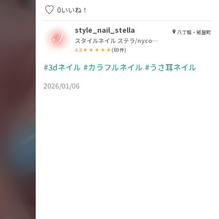
0
いいね！
style_nail_stella
八丁堀・紙屋町
スタイルネイル ステラ/nycogel認定サロン
4.8
(
69
件)
#3dネイル
#カラフルネイル
#うさ耳ネイル
2026/01/06