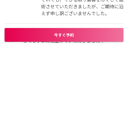
術させていただきましたが、ご期待に沿
えず申し訳ございませんでした。
minmin2oo5
2026/03/13
今すぐ予約
nuts0306
2026/03/01
早くてきれいでよかったです！
nene0608t8300
2026/02/28
優しかったです。たくさん可愛いですねって褒め
てくださり、自分の爪を見てて幸せでした。
yuri_sato4200
2026/02/20