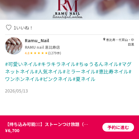
1
いいね！
Ramu_Nail
恵比寿・代官山・中
目黒
RAMU nail 恵比寿店
4.8
(
1279
件)
#可愛いネイル#キラキラネイル#ちゅうるんネイル#マグ
ネットネイル#人気ネイル#ミラーネイル#恵比寿ネイル#
ワンホンネイル#ピンクネイル#夏ネイル
2026/05/13
【持ち込み可能🙆‍♀️】ストーンつけ放題（ワンカラーコース）🍀 ⏰90
予約に進む
¥6,700