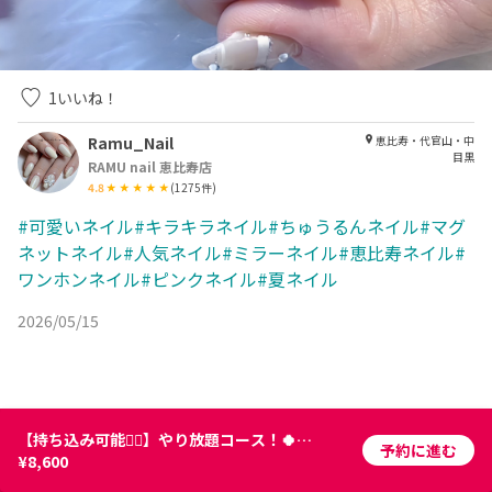
1
いいね！
Ramu_Nail
恵比寿・代官山・中
目黒
RAMU nail 恵比寿店
4.8
(
1275
件)
#可愛いネイル#キラキラネイル#ちゅうるんネイル#マグ
ネットネイル#人気ネイル#ミラーネイル#恵比寿ネイル#
ワンホンネイル#ピンクネイル#夏ネイル
2026/05/15
【持ち込み可能🙆‍♀️】やり放題コース！🍀 ⏰120分
予約に進む
¥8,600