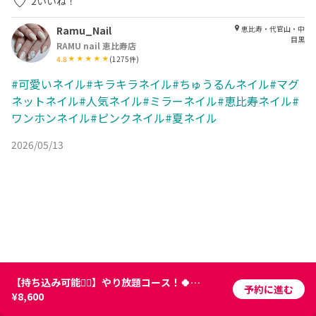
2
いいね！
Ramu_Nail
恵比寿・代官山・中
目黒
RAMU nail 恵比寿店
4.8
(
1275
件)
#可愛いネイル#キラキラネイル#ちゅうるんネイル#マグ
ネットネイル#人気ネイル#ミラーネイル#恵比寿ネイル#
ワンホンネイル#ピンクネイル#夏ネイル
2026/05/13
【持ち込み可能🙆‍♀️】やり放題コース！🍀 ⏰120分
予約に進む
¥8,600