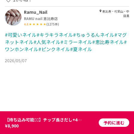
Ramu_Nail
恵比寿・代官山・中
目黒
RAMU nail 恵比寿店
4.8
(
1275
件)
#可愛いネイル#キラキラネイル#ちゅうるんネイル#マグ
ネットネイル#人気ネイル#ミラーネイル#恵比寿ネイル#
ワンホンネイル#ピンクネイル#夏ネイル
2026/05/07
【持ち込み可能🙆‍♀️】チップ長さだし+4本デザインコース🌹 ⏰120分
予約に進む
¥8,900