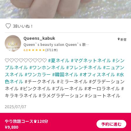
38
いいね！
Queens_kabuk
新宿
Queen`s beauty salon Queen`s 歌舞伎町店
4.8
(
3711
件)
♡♡♡♡♡♡♡♡♡
#夏ネイル
#マグネットネイル
#シン
プルネイル
#ワンホンネイル
#フレンチネイル
#ニュアン
スネイル
#ワンカラー
#韓国ネイル
#オフィスネイル
#水
色ネイル
#チークネイル #ミラーネイル #グラデーション
ネイル #ピンクネイル #ブルーネイル #オーロラネイル #
キラキラネイル #ラメグラデーション #ショートネイル
2025/07/07
やり放題コース♛120分
予約に進む
¥9,880