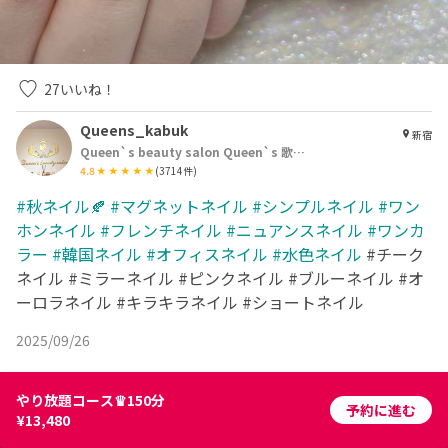
27
いいね！
Queens_kabuk
新宿
Queen`s beauty salon Queen`s 歌舞伎町店
4.8
(
3714
件)
#秋ネイル🍂
#マグネットネイル
#シンプルネイル
#ワン
ホンネイル
#フレンチネイル
#ニュアンスネイル
#ワンカ
ラー
#韓国ネイル
#オフィスネイル
#水色ネイル
#チーク
ネイル #ミラーネイル #ピンクネイル #ブルーネイル #オ
ーロラネイル #キラキラネイル #ショートネイル
2025/09/26
やり放題コース♛150分
予約に進む
¥13,480