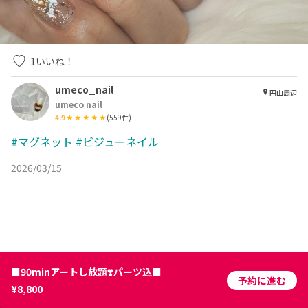
1
いいね！
umeco_nail
円山周辺
umeco nail
4.9
(
559
件)
#マグネット
#ビジューネイル
2026/03/15
■90minアートし放題❣️パーツ込■
予約に進む
¥8,800